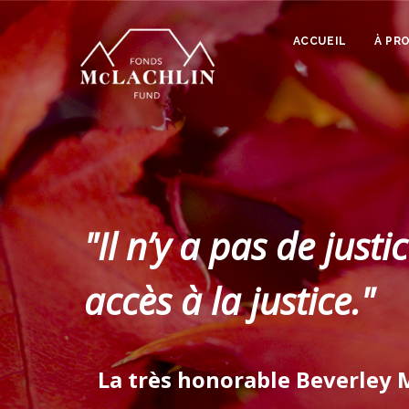
MAIN
Aller
NAVIGATION
au
ACCUEIL
À PR
contenu
principal
"Il n’y a pas de justi
accès à la justice."
La très honorable Beverley 